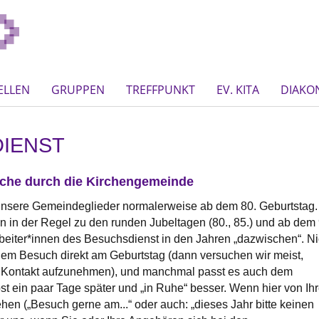
ELLEN
GRUPPEN
TREFFPUNKT
EV. KITA
DIAKO
IENST
che durch die Kirchengemeinde
sere Gemeindeglieder normalerweise ab dem 80. Geburtstag.
in der Regel zu den runden Jubeltagen (80., 85.) und ab dem 
rbeiter*innen des Besuchsdienst in den Jahren „dazwischen“. Ni
dem Besuch direkt am Geburtstag (dann versuchen wir meist,
en Kontakt aufzunehmen), und manchmal passt es auch dem
st ein paar Tage später und „in Ruhe“ besser. Wenn hier von Ihr
en („Besuch gerne am...“ oder auch: „dieses Jahr bitte keinen