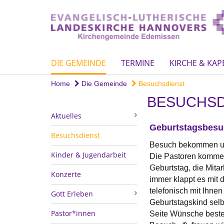
DIE GEMEINDE
TERMINE
KIRCHE & KAP
Home
Die Gemeinde
Besuchsdienst
BESUCHSD
Aktuelles
Geburtstagsbesu
Besuchsdienst
Besuch bekommen un
Kinder & Jugendarbeit
Die Pastoren kommen 
Geburtstag, die Mita
Konzerte
immer klappt es mit 
telefonisch mit Ihn
Gott Erleben
Geburtstagskind selb
Pastor*innen
Seite Wünsche besteh